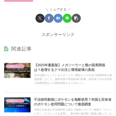
シェアする
スポンサーリンク
関連記事
【2025年最新版】メガソーラーと熊の因果関係
話題のトピック
は？急増するクマ出没と環境破壊の真相
近年話題になっているメガソーラー建設とクマ出没の因果関係を徹
底調査しました。森林伐採や環境破壊の影響、秋田県での出没増加
の因果関係などの最新情報をまとめました。
不法移民動画にポケモンを無断使用？米国土安保省
話題のトピック
のポケモン使用問題について徹底調査
米国土安保省が不法移民取り締まり動画にポケモン映像や『ゲット
だぜ！』のフレーズを使用し、著作権や倫理面で物議を醸していま