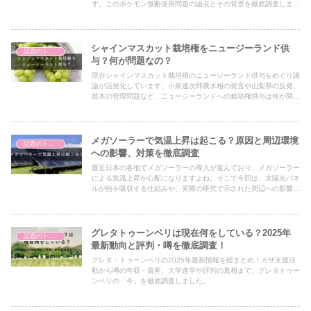
す。このポケモン無断使用問題の論点とその背景を徹底調査しまし
た。
シャインマスカット栽培権をニュージーランド供
話題のトピック
与？何が問題なの？
現在シャインマスカット栽培権のニュージーランド供与をめぐり議
論が活発化しています。小泉進次郎農水相の発言や山梨県の反発、
苗木の管理問題など、ニュージーランドへの栽培権供与は何が問題
なのか、徹底調査しました。
メガソーラーで気温上昇は起こる？原因と周辺環境
話題のトピック
への影響、対策を徹底調査
最近日本の各地でメガソーラーの導入が進んでおり、メガソーラー
による気温上昇が心配になりますよね。そこで今回は、太陽光パネ
ルが熱を吸収する仕組みや、実際の研究で示された周辺への影響を
徹底調査しました。ヒートアイランド現象との関連や、環境に配慮
した設置方法についても触れています。
グレタトゥーンベリは現在何をしている？2025年
話題のトピック
最新動向と評判・噂を徹底調査！
グレタ・トゥーンベリの2025年最新情報を総まとめ！ガザ支援活
動から噂の年収・資産、大学進学や評判の真相まで、グレタトゥー
ンベリの「今」を徹底調査しました。