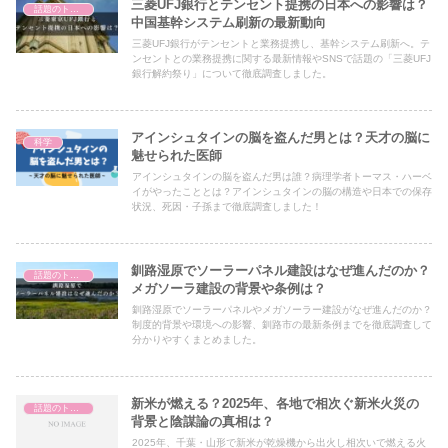
三菱UFJ銀行とテンセント提携の日本への影響は？
話題のトピック
中国基幹システム刷新の最新動向
三菱UFJ銀行がテンセントと業務提携し、基幹システム刷新へ。テ
ンセントとの業務提携に関する最新情報やSNSで話題の「三菱UFJ
銀行解約祭り」について徹底調査しました。
アインシュタインの脳を盗んだ男とは？天才の脳に
科学
魅せられた医師
アインシュタインの脳を盗んだ男は誰？病理学者トーマス・ハーベ
イがやったこととは？アインシュタインの脳の構造や日本での保存
状況、死因・子孫まで徹底調査しました！
釧路湿原でソーラーパネル建設はなぜ進んだのか？
話題のトピック
メガソーラ建設の背景や条例は？
釧路湿原でソーラーパネルやメガソーラー建設がなぜ進んだのか？
制度的背景や環境への影響、釧路市の最新条例までを徹底調査して
分かりやすくまとめました。
新米が燃える？2025年、各地で相次ぐ新米火災の
話題のトピック
背景と陰謀論の真相は？
2025年、千葉・山形で新米が乾燥機から出火し相次いで燃える火