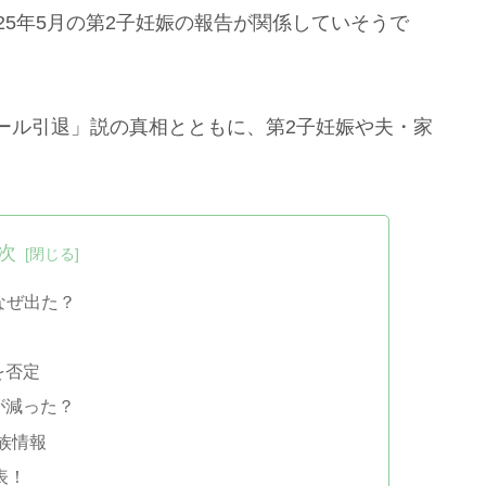
25年5月の第2子妊娠の報告が関係していそうで
ール引退」説の真相とともに、第2子妊娠や夫・家
次
なぜ出た？
を否定
が減った？
族情報
発表！