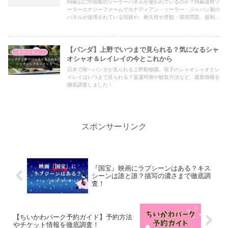
阿蘇山に中国製のソーラーパネルが使われているのか？阿蘇波野ソ
ーラーエナジーファームでカナディアン・ソーラー・ジャパン製の
パネルが使用されている現状や、耐久性や景観・環境問題、規制の
動きなど、最新情報をもとにまとめました。
【パンダ】上野でいつまで見られる？気になるシャ
イベント・おでかけ情報
オシャオ＆レイレイの今とこれから
日本で唯一パンダが見られる上野動物園。双子のシャオシャオとレ
イレイはいつまで見られる？返還時期や観覧方法など、最新情報を
徹底調査しました！
スポンサーリンク
『国宝』映画にラブシーンはある？キス
シーンは誰と誰？描写の濃さまで徹底調
査！
【ちいかわパーク予約ガイド】予約方法
やチケット情報を徹底調査！