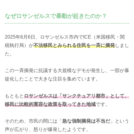
なぜロサンゼルスで暴動が起きたのか？
2025年6月6日、ロサンゼルス市内でICE（米国移民・関
税執行局）が
不法移民とみられる住民を一斉に摘発
しまし
た。
この一斉摘発に抗議する大規模なデモが発生し、一部が暴
徒化したことで大きな注目を集めています。
もともと
ロサンゼルスは「サンクチュアリ都市」として、
移民に比較的寛容な政策を取ってきた地域
です。
そのため、市民の間には「
急な強制摘発は不当だ
」という
声が広がり、怒りが爆発したようです。