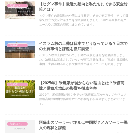
【ヒグマ事件】最近の動向と私たちにできる安全対
話題のトピック
策とは？
ヒグマ事件の最新動向や熊による被害、過去の有名事件、そして日
常で役立つ安全対策までを徹底調査しました。2025年最新の熊ニ
ュースや北海道の現状もまとめています。
イスラム教の土葬は日本でどうなっている？日本で
話題のトピック
の土葬事情と課題を徹底調査！
イスラム教の土葬について、日本の現状と課題を徹底調査しまし
た。法律上は禁止されていないが実現困難な理由、宮城や日出町の
事例、土葬墓地不足と多文化共生の課題についても紹介します。
【2025年】米農家が儲からない理由とは？米価高
話題のトピック
騰と備蓄米放出の影響を徹底考察
2025年、米価高騰が続く中でなぜ米農家は儲からないのか？コメ
価格高騰の理由や備蓄米放出の影響をわかりやすくまとめていま
す。
阿蘇山のソーラーパネルは中国製？メガソーラー導
話題のトピック
入の現状と課題