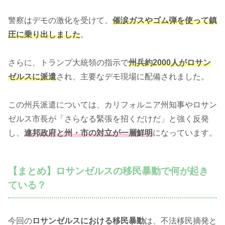
警察はデモの激化を受けて、
催涙ガスやゴム弾を使って鎮
圧に乗り出しました
。
さらに、トランプ大統領の指示で
州兵約2000人がロサン
ゼルスに派遣
され、主要なデモ現場に配備されました。
この州兵派遣については、カリフォルニア州知事やロサン
ゼルス市長が「さらなる緊張を招くだけだ」と強く反発
し、
連邦政府と州・市の対立が一層鮮明
になっています。
【まとめ】ロサンゼルスの移民暴動で何が起き
ている？
今回の
ロサンゼルスにおける移民暴動
は、不法移民摘発と