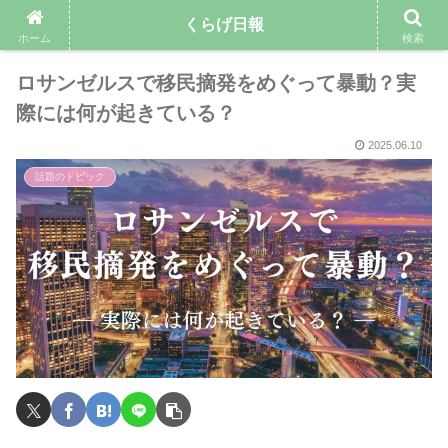
くらげ日報
ホーム
検索
ロサンゼルスで移民摘発をめぐって暴動？実
際には何が起きている？
2025.06.10
話題のトピック