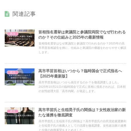
関連記事
首相指名選挙は衆議院と参議院両院でなぜ行われる
政治
のか？その仕組みと2025年の最新情報
首相指名選挙はなぜ衆議院と参議院で行われるのか？2025年の高
市早苗首相誕生を例に、仕組みと衆議院の優越をわかりやすく解説
します。
高市早苗首相はいつから？臨時国会で正式指名へ
政治
【2025年最新版】
高市早苗首相はいつから就任するのか？を徹底調査しました。
2025年10月21日の臨時国会で正式に首相に指名されれば、日本初
の女性総理大臣「高市内閣」が発足します。
高市早苗氏と生稲晃子氏の関係は？女性政治家の新
政治
たな連携を徹底調査
高市早苗氏と生稲晃子氏の関係は？高市早苗氏の自民党総裁選勝利
と生稲晃子氏の推薦人としての活躍を徹底調査。女性政治家の連携
と今後の政権展望をまとめました。