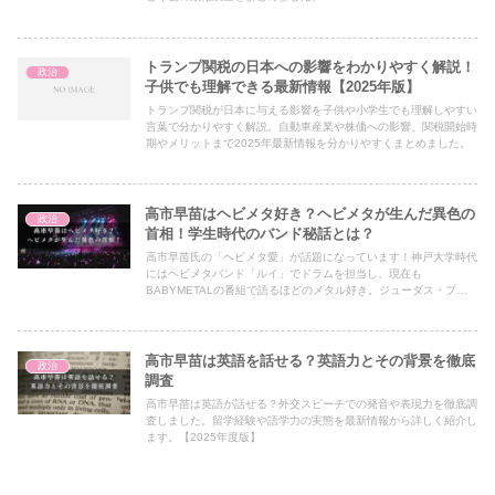
トランプ関税の日本への影響をわかりやすく解説！
政治
子供でも理解できる最新情報【2025年版】
トランプ関税が日本に与える影響を子供や小学生でも理解しやすい
言葉で分かりやすく解説。自動車産業や株価への影響、関税開始時
期やメリットまで2025年最新情報を分かりやすくまとめました。
高市早苗はヘビメタ好き？ヘビメタが生んだ異色の
政治
首相！学生時代のバンド秘話とは？
高市早苗氏の「ヘビメタ愛」が話題になっています！神戸大学時代
にはヘビメタバンド「ルイ」でドラムを担当し、現在も
BABYMETALの番組で語るほどのメタル好き。ジューダス・プリ
ーストやブラック・サバス、バイク愛まで徹底調査しました。
【2025年最新版】
高市早苗は英語を話せる？英語力とその背景を徹底
政治
調査
高市早苗は英語が話せる？外交スピーチでの発音や表現力を徹底調
査しました。留学経験や語学力の実態を最新情報から詳しく紹介し
ます。【2025年度版】