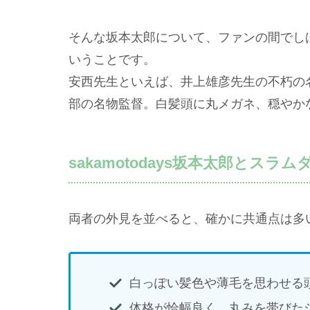
そんな坂本太郎について、ファンの間でし
いうことです。
安西先生といえば、井上雄彦先生の不朽の
部の名物監督。白髪頭に丸メガネ、穏やか
sakamotodays坂本太郎とス
両者の外見を並べると、確かに共通点は多
白っぽい髪色や薄毛を思わせる
体格が恰幅良く、丸みを帯びた