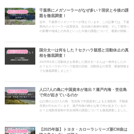
千葉県にメガソーラーがなぜ多い？現状と今後の課
話題のトピック
題を徹底調査！
近年、千葉県でメガソーラーが増えています。この記事では、千葉
県内のメガソーラー設置状況、自治体の条例や規制、そして環境へ
の影響や地域との共存といった今後の課題について、最新の情報を
交えながら詳しくお伝えします。
国分太一は何をした？セクハラ疑惑と活動休止の真
話題のトピック
相を徹底調査！
2025年6月に活動休止を発表した国分太一さんは一体何をしたの
か？セクハラやパワハラ疑惑の詳細、活動休止の背景、家族情報ま
でを徹底調査しました！
人口7人の島に中国資本が進出？瀬戸内海・笠佐島
話題のトピック
で何が起きているのか
山口県の人口7人の島・笠佐島で中国資本による土地取得、不動産
売買が行われています。瀬戸内海の静かな島で何が起きているの
か？土地取得規制や安全保障の課題についても徹底調査しました。
【2025年版】トヨタ・カローラシリーズ新CM曲は
アーティスト