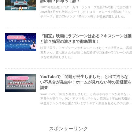
誰の曲？jo0jiって誰？
2025年最新版トヨタ・カローラシリーズ最新CMの曲って誰の曲？
2025年5月から放送スタートしたトヨタ・カローラの新CM「マル
チバース」篇のCMソング「条司／jo0ji」を徹底調査しました。
『国宝』映画にラブシーンはある？キスシーンは誰
エンタメ
と誰？描写の濃さまで徹底調査！
映画『国宝』にラブシーンやキスシーンはある？吉沢亮さん、高畑
充希さん、森七菜さんらが演じる恋愛描写の詳細やラブシーンの濃
さを徹底調査しました。
YouTubeで「問題が発生しました」と出て治らな
話題のトピック
い不具合が発生中！ホームが見れない時の回避策を
調査
YouTubeで「問題が発生しました」と表示されホームが見れない
不具合が発生中。PC・アプリ共に治らない原因は？実は検索機能
や登録チャンネルは生きています！今すぐ動画を見るための具体的
な回避策を、最新の障害状況とともに詳しく解説します。
スポンサーリンク