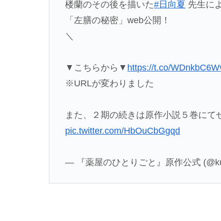
楼蘭のその後を描いた
#日向夏
先生に
「左膳の秘密」web公開！
＼
▼こちらから▼
https://t.co/WDnkbC6
※URLが変わりました
また、２期の続きは原作小説５巻にて
pic.twitter.com/HbOuCbGgqd
— 『薬屋のひとりごと』原作公式 (@kusu