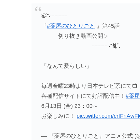
🍃⁺‧┈┈┈
『
#薬屋のひとりごと
』第45話
切り抜き動画公開✨
┈┈┈‧⁺🐈˚.
「なんて愛らしい」
毎週金曜23時より日本テレビ系にて📺
各種配信サイトにて好評配信中！
#薬
6月13日 (金) 23：00～
お楽しみに！
pic.twitter.com/crIFnAwF
— 『薬屋のひとりごと』アニメ公式 (@kus