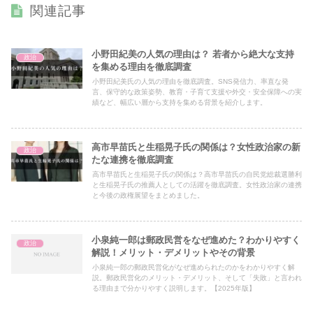
関連記事
小野田紀美の人気の理由は？ 若者から絶大な支持
政治
を集める理由を徹底調査
小野田紀美氏の人気の理由を徹底調査。SNS発信力、率直な発
言、保守的な政策姿勢、教育・子育て支援や外交・安全保障への実
績など、幅広い層から支持を集める背景を紹介します。
高市早苗氏と生稲晃子氏の関係は？女性政治家の新
政治
たな連携を徹底調査
高市早苗氏と生稲晃子氏の関係は？高市早苗氏の自民党総裁選勝利
と生稲晃子氏の推薦人としての活躍を徹底調査。女性政治家の連携
と今後の政権展望をまとめました。
小泉純一郎は郵政民営をなぜ進めた？わかりやすく
政治
解説！メリット・デメリットやその背景
小泉純一郎の郵政民営化がなぜ進められたのかをわかりやすく解
説。郵政民営化のメリット・デメリット、そして「失敗」と言われ
る理由まで分かりやすく説明します。【2025年版】