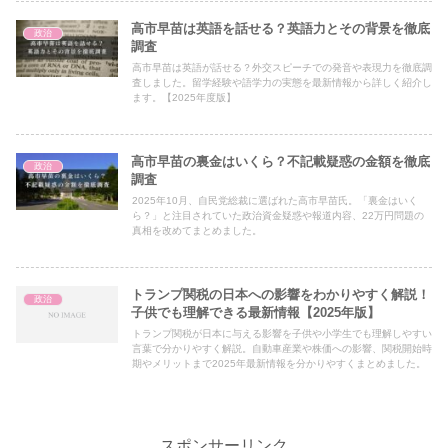
高市早苗は英語を話せる？英語力とその背景を徹底
政治
調査
高市早苗は英語が話せる？外交スピーチでの発音や表現力を徹底調
査しました。留学経験や語学力の実態を最新情報から詳しく紹介し
ます。【2025年度版】
高市早苗の裏金はいくら？不記載疑惑の金額を徹底
政治
調査
2025年10月、自民党総裁に選ばれた高市早苗氏。「裏金はいく
ら？」と注目されていた政治資金疑惑や報道内容、22万円問題の
真相を改めてまとめました。
トランプ関税の日本への影響をわかりやすく解説！
政治
子供でも理解できる最新情報【2025年版】
トランプ関税が日本に与える影響を子供や小学生でも理解しやすい
言葉で分かりやすく解説。自動車産業や株価への影響、関税開始時
期やメリットまで2025年最新情報を分かりやすくまとめました。
スポンサーリンク